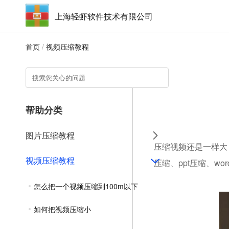
上海轻虾软件技术有限公司
首页
/
视频压缩教程
帮助分类
图片压缩教程
压缩视频还是一样大，
视频压缩教程
压缩、ppt压缩、w
怎么把一个视频压缩到100m以下
如何把视频压缩小