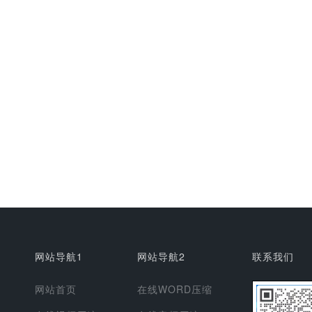
网站导航1
网站导航2
联系我们
网站首页
在线WORD压缩