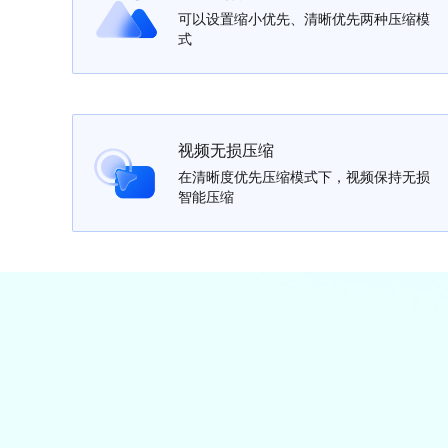
可以设置缩小优先、清晰优先两种压缩模
式
视频无损压缩
在清晰度优先压缩模式下，视频保持无损
智能压缩