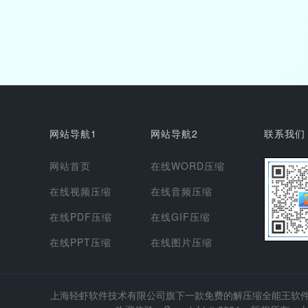
网站导航1
网站导航2
联系我们
网站首页
在线WORD压缩
在线视频压缩
在线音频压缩
在线PDF压缩
在线GIF压缩
在线PPT压缩
在线图片压缩
上海轻虾软件技术有限公司
旗下一款免费的解压缩全能王软件，