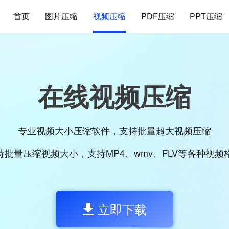
首页
图片压缩
视频压缩
PDF压缩
PPT压缩
在线视频压缩
专业视频大小压缩软件，支持批量超大视频压缩
支持批量压缩视频大小，支持MP4、wmv、FLV等各种视频
立即下载