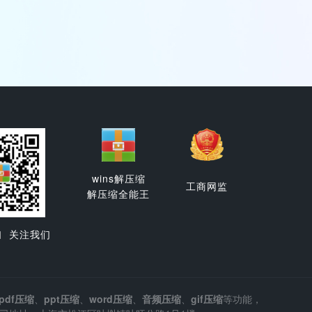
wins解压缩
工商网监
解压缩全能王
扫 关注我们
pdf压缩
、
ppt压缩
、
word压缩
、
音频压缩
、
gif压缩
等功能，